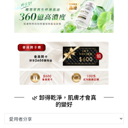
🌿 卸得乾淨，肌膚才會真
的變好