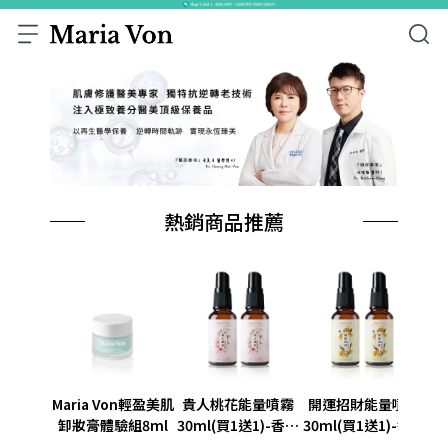
熱銷商品推薦
Maria Von輕盈美肌
貴人桃花能量噴霧
開運招財能量噴霧
胺
卸妝膏體驗組8ml
30ml(買1送1)-香氛
30ml(買1送1)-香氛
能量
能量