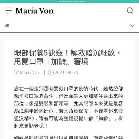
眼部保養5訣竅！解救暗沉細紋，
甩開口罩『加齡』窘境
Maria Von
2021-09-30
處在一個走到哪都要戴口罩的疫情時代，雖然臉部
幾乎被口罩遮蓋住，但反而讓人更加關注露出來的
部位，像是雙眼和額頭等，尤其眼部本來就是最容
易洩漏年齡的部位，若又疏於保養，不僅看起來疲
憊沒精神，還有可能為整體視覺年齡『加齡』，看
起來更顯老呢！
細紋是眼周最容易出現的肌膚困擾，而造成細紋的