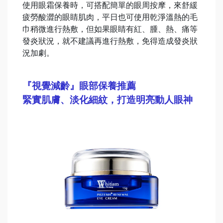
使用眼霜保養時，可搭配簡單的眼周按摩，來舒緩
疲勞酸澀的眼睛肌肉，平日也可使用乾淨溫熱的毛
巾稍微進行熱敷，但如果眼睛有紅、腫、熱、痛等
發炎狀況，就不建議再進行熱敷，免得造成發炎狀
況加劇。
『視覺減齡』眼部保養推薦
緊實肌膚、淡化細紋，打造明亮動人眼神