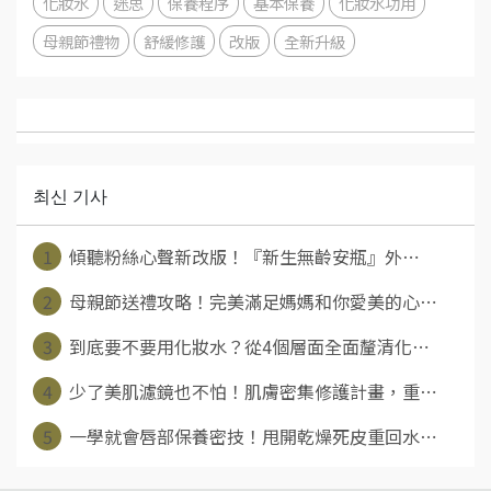
化妝水
迷思
保養程序
基本保養
化妝水功用
母親節禮物
舒緩修護
改版
全新升級
최신 기사
1
傾聽粉絲心聲新改版！『新生無齡安瓶』外⋯
2
母親節送禮攻略！完美滿足媽媽和你愛美的心⋯
3
到底要不要用化妝水？從4個層面全面釐清化⋯
4
少了美肌濾鏡也不怕！肌膚密集修護計畫，重⋯
5
一學就會唇部保養密技！甩開乾燥死皮重回水⋯