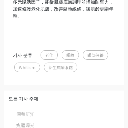
多元賦活因子，能從肌膚底層調理並增加防禦力，
加速修護老化肌膚，改善鬆弛線條，讓肌齡更顯年
輕。
기사 분류
老化
細紋
眼部保養
Whitism
新生無齡眼霜
모든 기사 주제
保養新知
媒體曝光