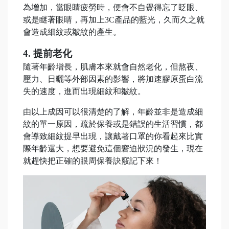
為增加，當眼睛疲勞時，便會不自覺得忘了眨眼、
或是瞇著眼睛，再加上3C產品的藍光，久而久之就
會造成細紋或皺紋的產生。
4. 提前老化
隨著年齡增長，肌膚本來就會自然老化，但熬夜、
壓力、日曬等外部因素的影響，將加速膠原蛋白流
失的速度，進而出現細紋和皺紋。
由以上成因可以很清楚的了解，年齡並非是造成細
紋的單一原因，疏於保養或是錯誤的生活習慣，都
會導致細紋提早出現，讓戴著口罩的你看起來比實
際年齡還大，想要避免這個窘迫狀況的發生，現在
就趕快把正確的眼周保養訣竅記下來！