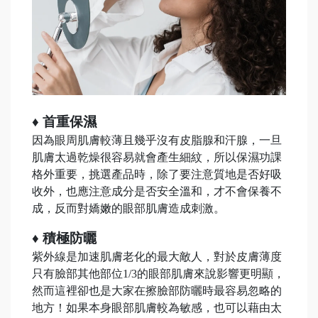
♦ 首重保濕
因為眼周肌膚較薄且幾乎沒有皮脂腺和汗腺，一旦
肌膚太過乾燥很容易就會產生細紋，所以保濕功課
格外重要，挑選產品時，除了要注意質地是否好吸
收外，也應注意成分是否安全溫和，才不會保養不
成，反而對嬌嫩的眼部肌膚造成刺激。
♦ 積極防曬
紫外線是加速肌膚老化的最大敵人，對於皮膚薄度
只有臉部其他部位1/3的眼部肌膚來說影響更明顯，
然而這裡卻也是大家在擦臉部防曬時最容易忽略的
地方！如果本身眼部肌膚較為敏感，也可以藉由太