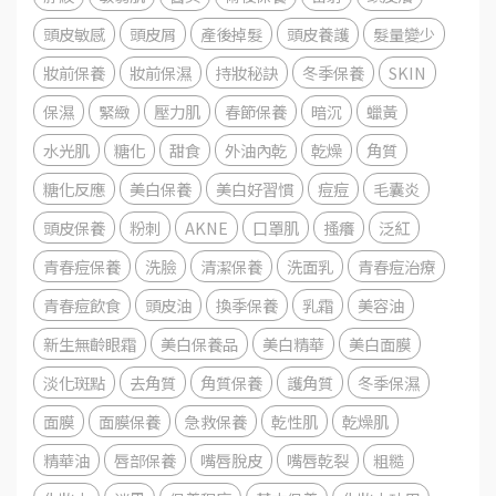
頭皮敏感
頭皮屑
產後掉髮
頭皮養護
髮量變少
妝前保養
妝前保濕
持妝秘訣
冬季保養
SKIN
保濕
緊緻
壓力肌
春節保養
暗沉
蠟黃
水光肌
糖化
甜食
外油內乾
乾燥
角質
糖化反應
美白保養
美白好習慣
痘痘
毛囊炎
頭皮保養
粉刺
AKNE
口罩肌
搔癢
泛紅
青春痘保養
洗臉
清潔保養
洗面乳
青春痘治療
青春痘飲食
頭皮油
換季保養
乳霜
美容油
新生無齡眼霜
美白保養品
美白精華
美白面膜
淡化斑點
去角質
角質保養
護角質
冬季保濕
面膜
面膜保養
急救保養
乾性肌
乾燥肌
精華油
唇部保養
嘴唇脫皮
嘴唇乾裂
粗糙