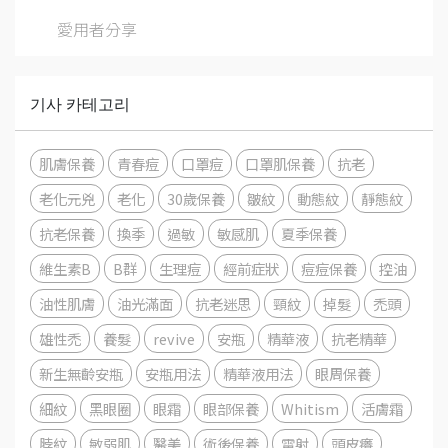
愛用者分享
기사 카테고리
肌膚保養
青春痘
口罩痘
口罩肌保養
抗老
老化元兇
老化
30歲保養
皺紋
動態紋
靜態紋
抗老保養
換季
過敏
敏感肌
夏季保養
維生素B
B群
生理痘
經前症狀
痘痘保養
控油
油性肌膚
油光滿面
抗老迷思
頸紋
掉髮
禿頭
雄性禿
養髮
revive
安瓶
精華液
抗老精華
新生無齡安瓶
安瓶用法
精華液用法
眼周保養
細紋
黑眼圈
眼霜
眼部保養
Whitism
活膚霜
脖紋
敏弱肌
醫美
術後保養
雷射
頭皮癢