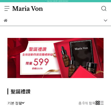
聖誕禮讚
기본 정렬
총 0개 항목