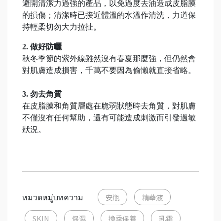
避開清潔力過強的產品，以免過度去油造成皮脂膜
的損傷；清潔時已接近體溫的水溫作清洗，力道保
持輕柔切勿大力拉扯。
2. 做好防曬
秋冬季節的紫外線雖然沒有春夏那麼強，但仍然會
對肌膚造成損害，千萬不要因為偷懶就直接省略。
3. 勿去角質
在皮脂膜和角質層處在脆弱狀態時去角質，對肌膚
不僅沒有任何幫助，還有可能造成刺激而引發過敏
狀況。
หมวดหมู่บทความ
安瓶
精華液
SKIN
保濕
換季保養
乳霜