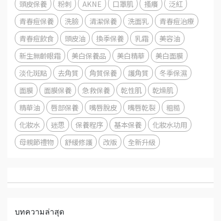
頭皮保養
粉刺
AKNE
口罩肌
搔癢
泛紅
青春痘保養
洗臉
清潔保養
洗面乳
青春痘治療
青春痘飲食
頭皮油
換季保養
乳霜
美容油
新生無齡眼霜
美白保養品
美白精華
美白面膜
淡化斑點
去角質
角質保養
護角質
冬季保濕
面膜
面膜保養
急救保養
乾性肌
乾燥肌
精華油
唇部保養
嘴唇脫皮
嘴唇乾裂
粗糙
化妝水
迷思
保養程序
基本保養
化妝水功用
母親節禮物
舒緩修護
改版
全新升級
บทความล่าสุด