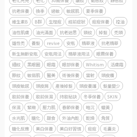
老化元兇
老化
30歲保養
皺紋
動態紋
靜態紋
抗老保養
換季
過敏
敏感肌
夏季保養
維生素B
B群
生理痘
經前症狀
痘痘保養
控油
油性肌膚
油光滿面
抗老迷思
頸紋
掉髮
禿頭
雄性禿
養髮
revive
安瓶
精華液
抗老精華
新生無齡安瓶
安瓶用法
精華液用法
眼周保養
細紋
黑眼圈
眼霜
眼部保養
Whitism
活膚霜
脖紋
敏弱肌
醫美
術後保養
雷射
頭皮癢
頭皮敏感
頭皮屑
產後掉髮
頭皮養護
髮量變少
妝前保養
妝前保濕
持妝秘訣
冬季保養
SKIN
保濕
緊緻
壓力肌
春節保養
暗沉
蠟黃
水光肌
糖化
甜食
外油內乾
乾燥
角質
糖化反應
美白保養
美白好習慣
痘痘
毛囊炎