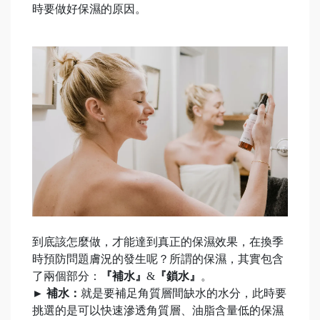
時要做好保濕的原因。
到底該怎麼做，才能達到真正的保濕效果，在換季
時預防問題膚況的發生呢？所謂的保濕，其實包含
了兩個部分：
『補水』
&
『鎖水』
。
► 補水：
就是要補足角質層間缺水的水分，此時要
挑選的是可以快速滲透角質層、油脂含量低的保濕