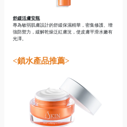
舒緩活膚安瓶
專為敏弱肌膚設計的舒緩保濕精華，密集修護、增
強防禦力，緩解乾燥泛紅膚況，使皮膚平滑水嫩有
光澤。
<鎖水產品推薦>