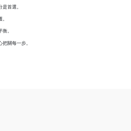
分是首選。
護。
平衡。
心把關每一步。