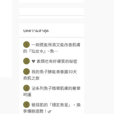
บทความล่าสุด
1
一款既能保濕又能改善肌膚
的『仙女水』~魚⋯
2
💖 素顏也有好膚質的秘密
3
我的魚子酵能青春露30天
奇肌之旅
4
​ 泌系列魚子精華肌膚的奢華
呵護 ​
5
敏弱肌的「穩定救星」，換
季爛臉退散！🌿