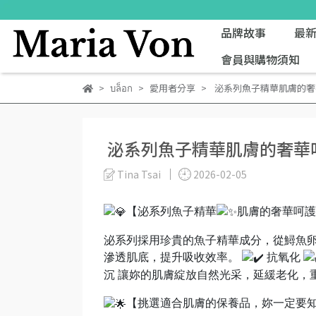
品牌故事
最
會員與購物須知
บล็อก
愛用者分享
​ 泌系列魚子精華肌膚的奢華
​ 泌系列魚子精華肌膚的奢華呵
Tina Tsai
2026-02-05
【泌系列魚子精華
肌膚的奢華呵護
泌系列採用珍貴的魚子精華成分，從鱘魚
滲透肌底，提升吸收效率。
抗氧化
沉 讓妳的肌膚綻放自然光采，延緩老化，
【挑選適合肌膚的保養品，妳一定要