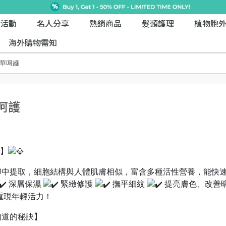
新活動
名人分享
熱銷商品
髮類護理
植物胞
海外購物需知
呵護 ​
護 ​
】
卵中提取，細胞結構與人體肌膚相似，富含多種活性營養，能快
深層保濕
緊緻修護
撫平細紋
提亮膚色、改善
重現年輕活力！
知道的秘訣】