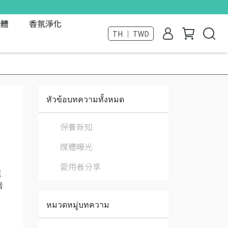
外體
香氛淨化
TH ｜ TWD
หัวข้อบทความทั้งหมด
保養新知
媒體曝光
愛用者分享
速
暗
หมวดหมู่บทความ