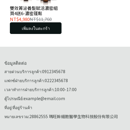
雙效菁泌養髮賦活濃密組
買4送6-濃密蓬鬆
NT$4,980
NT$11,760
เพิ่มลงในตะกร้า
ข้อมูลติดต่อ
สายด่วนบริการลูกค้า:0912345678
แฟกซ์ฝ่ายบริการลูกค้า:0222345678
เวลาทำการฝ่ายบริการลูกค้า:10:00-17:00
ตู้ไปรษณีย์:example@email.com
ที่อยู่:ที่อยู่ร้านค้า
หมายเลขรวม:28862555 瑪旺幹細胞醫學生物科技股份有限公司