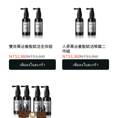
雙效菁泌養髮賦活全效組
人蔘菁泌養髮賦活噴霧二
件組
NT$2,980
NT$3,660
NT$3,360
NT$3,960
เพิ่มลงในตะกร้า
เพิ่มลงในตะกร้า