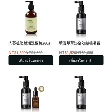
人蔘植泌賦活洗髮精280g
積雪草菁泌全效髮根噴霧
NT$1,500
NT$1,580
NT$1,520
NT$1,680
เพิ่มลงในตะกร้า
เพิ่มลงในตะกร้า