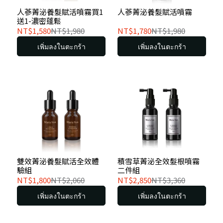
人蔘菁泌養髮賦活噴霧買1
人蔘菁泌養髮賦活噴霧
送1-濃密蓬鬆
NT$1,580
NT$1,980
NT$1,780
NT$1,980
เพิ่มลงในตะกร้า
เพิ่มลงในตะกร้า
雙效菁泌養髮賦活全效體
積雪草菁泌全效髮根噴霧
驗組
二件組
NT$1,800
NT$2,060
NT$2,850
NT$3,360
เพิ่มลงในตะกร้า
เพิ่มลงในตะกร้า