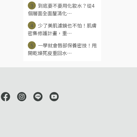
3
到底要不要用化妝水？從4
個層面全面釐清化⋯
4
少了美肌濾鏡也不怕！肌膚
密集修護計畫，重⋯
5
一學就會唇部保養密技！甩
開乾燥死皮重回水⋯