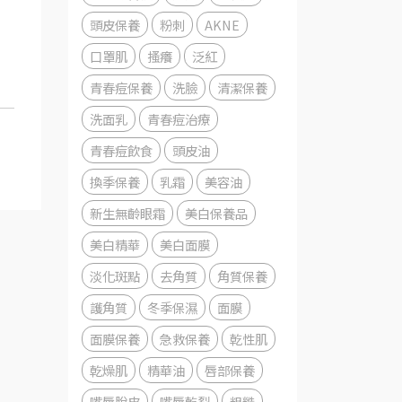
頭皮保養
粉刺
AKNE
口罩肌
搔癢
泛紅
青春痘保養
洗臉
清潔保養
洗面乳
青春痘治療
青春痘飲食
頭皮油
換季保養
乳霜
美容油
新生無齡眼霜
美白保養品
美白精華
美白面膜
淡化斑點
去角質
角質保養
護角質
冬季保濕
面膜
面膜保養
急救保養
乾性肌
乾燥肌
精華油
唇部保養
嘴唇脫皮
嘴唇乾裂
粗糙