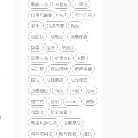
肌膚保養
青春痘
口罩痘
口罩肌保養
抗老
老化元兇
、
老化
30歲保養
皺紋
動態紋
靜態紋
抗老保養
換季
過敏
敏感肌
夏季保養
維生素B
B群
生理痘
經前症狀
痘痘保養
促
控油
油性肌膚
油光滿面
抗老迷思
頸紋
掉髮
禿頭
雄性禿
養髮
revive
安瓶
精華液
抗老精華
由
新生無齡安瓶
安瓶用法
精華液用法
眼周保養
細紋