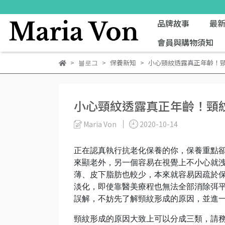
品牌故事
最
會員與購物須知
블로그
保養新知
小心頸紋透露真正年齡！
小心頸紋透露真正年齡！頸
Maria Von
2020-10-14
正在認真執行抗老化保養的你，保養重點
來顯老外，另一個容易在視覺上不小心就
薄、皮下脂肪也較少，本來就容易因疏於
淡化，即使靠醫美療程也無法全部消除弭
誤解，不妨先了解頸紋形成的原因，並進
頸紋形成的原因大致上可以分成三類，請