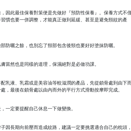
除，因此最佳保養對策便是先做好『預防性保養』。保養方式不
養習慣也要一併調整，才能真正做到延緩、甚至是避免頸紋的產
臉部防曬之餘，也別忘了頸部包含後頸也要好好塗抹防曬。
肌膚當然也是同樣的道理，保濕絕對是必做功課。
搭配乳液、乳霜或是美容油等較滋潤的產品，先從鎖骨處到由下
骨處，最後在鎖骨處以由內而外的平行方式滑動按摩即完成。
後，一定要提醒自己休息一下做變換。
脖子因長期向前壓而造成紋路，建議一定要挑選適合自己的枕頭