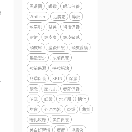
黑眼圈
眼霜
眼部保養
僅
Whitism
活膚霜
脖紋
敏弱肌
醫美
術後保養
雷射
頭皮癢
頭皮敏感
頭皮屑
產後掉髮
頭皮養護
髮量變少
妝前保養
妝前保濕
持妝秘訣
冬季保養
SKIN
保濕
而
緊緻
壓力肌
春節保養
暗沉
蠟黃
水光肌
糖化
甜食
外油內乾
乾燥
角質
糖化反應
美白保養
，
美白好習慣
痘痘
毛囊炎