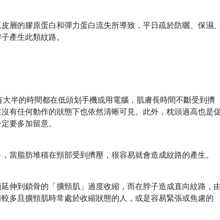
真皮層的膠原蛋白和彈力蛋白流失所導致，平日疏於防曬、保濕
脖子產生此類紋路。
有大半的時間都在低頭划手機或用電腦，肌膚長時間不斷受到擠
在沒有任何動作的狀態下也依然清晰可見。此外，枕頭過高也是
一定要多加留意。
多，當脂肪堆積在頸部受到擠壓，很容易就會造成紋路的產生。
頷延伸到鎖骨的「擴頸肌」過度收縮，而在脖子造成直向紋路，
情較多且擴頸肌時常處於收縮狀態的人，或是容易緊張或焦慮的