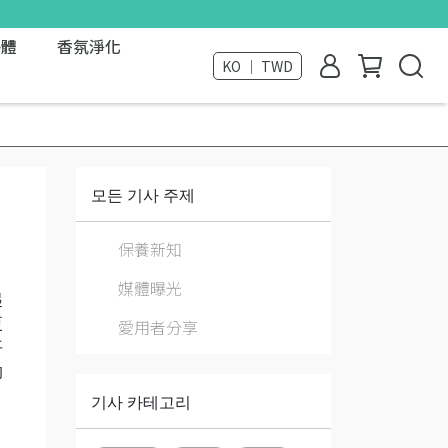
外體
香氛淨化
KO ｜ TWD
모든 기사 주제
保養新知
媒體曝光
起
更
愛用者分享
平
的
기사 카테고리