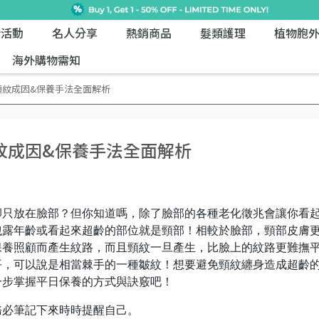
新活動
名人分享
熱銷商品
髮類護理
植物胞
海外購物需知
頸紋成因&保養手法全面解析
紋成因&保養手法全面解析
卻只放在臉部？但你知道嗎，除了臉部的各種老化徵兆會讓你看
洩露年齡或看起來超齡的部位就是頸部！相較於臉部，頸部皮膚
保養照顧而產生紋路，而且頸紋一旦產生，比臉上的紋路更難撫
平，可以說是相當棘手的一種皺紋！想要避免頸紋纏身造成超齡
一步掌握平日保養的方式與訣竅吧！
務必筆記下來時時提醒自己。