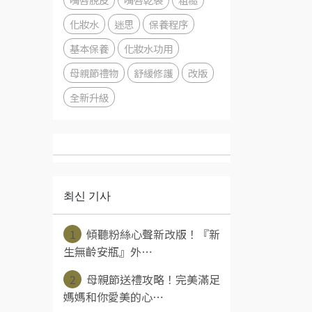
化妝水
迷思
保養程序
基本保養
化妝水功用
母親節禮物
舒緩修護
改版
全新升級
최신 기사
1
傾聽粉絲心聲新改版！『新
生無齡安瓶』外⋯
2
母親節送禮攻略！完美滿足
媽媽和你愛美的心⋯