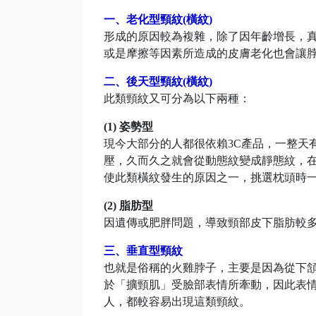
一、老化型頸紋(橫紋)
形成的原因較為複雜，除了因年齡增長，
或是摩擦等因素所造成的皮膚老化也會讓
二、後天型頸紋(橫紋)
此類頸紋又可分為以下兩種：
(1) 姿勢型
現今大部分的人都很依賴3C產品，一整天
壓，久而久之就會從動態紋變成靜態紋，
使此類橫紋發生的原因之一，挑選枕頭時
(2) 脂肪型
因遺傳或肥胖問題，導致頸部皮下脂肪較
三、垂直型頸紋
也就是俗稱的火雞脖子，主要是因為從下
於「擴頸肌」受臉部表情所牽動，因此表
人，都較容易出現這類頸紋。