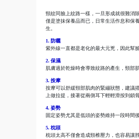
頸紋同臉上紋路一樣，一旦形成就很難消
僅是塗抹保養品而已，日常生活作息和保
生。
1. 防曬
紫外線一直都是老化的最大元兇，因此幫
2. 保濕
肌膚過於乾燥時會導致紋路的產生，頸部
3. 按摩
按摩可以舒緩頸部肌肉的緊繃狀態，建議
上做拉提，接著從兩側耳下輕輕滑按到鎖
4. 姿勢
固定姿勢尤其是低頭的姿勢維持一段時間
5. 枕頭
枕頭太高不僅會造成頸椎壓力，也容易讓